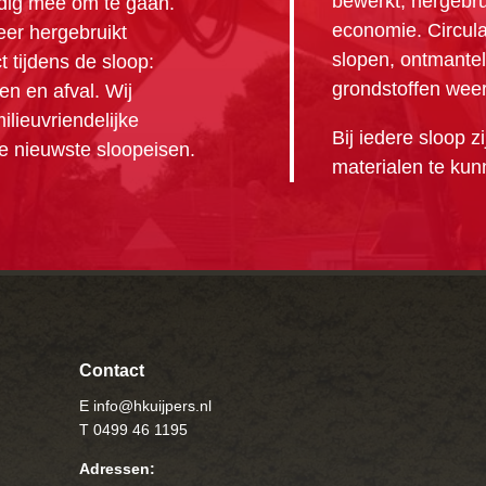
bewerkt, hergebrui
ldig mee om te gaan.
economie. Circula
eer hergebruikt
slopen, ontmante
 tijdens de sloop:
grondstoffen wee
en en afval. Wij
ilieuvriendelijke
Bij iedere sloop z
e nieuwste sloopeisen.
materialen te kun
Contact
E info@hkuijpers.nl
T 0499 46 1195
Adressen: