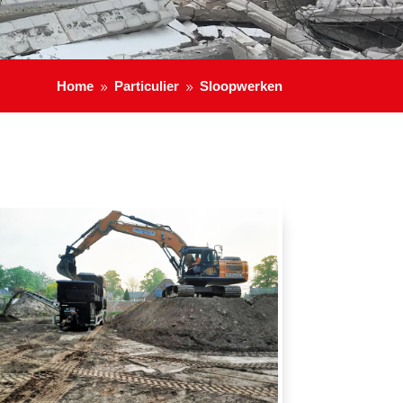
Home
Particulier
Sloopwerken
9
9