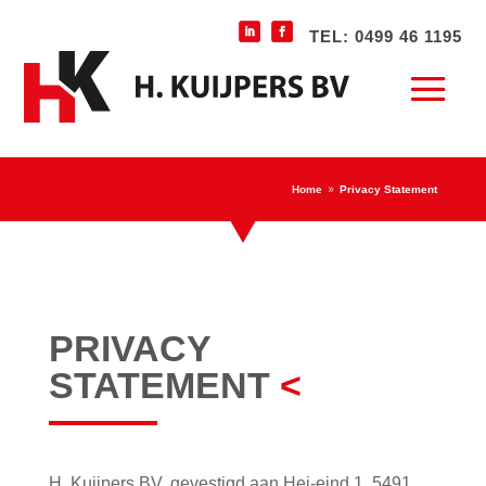
TEL: 0499 46 1195
Home
Privacy Statement
9
PRIVACY
STATEMENT
<
H. Kuijpers BV, gevestigd aan Hei-eind 1, 5491