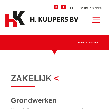
TEL: 0499 46 1195
Home
Zakelijk
9
ZAKELIJK
<
Grondwerken