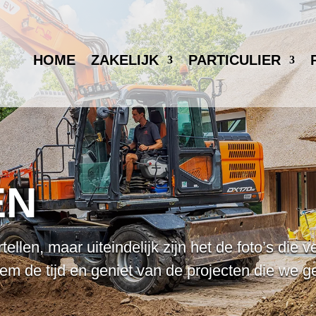
HOME
ZAKELIJK
PARTICULIER
EN
len, maar uiteindelijk zijn het de foto’s die ve
 de tijd en geniet van de projecten die we g