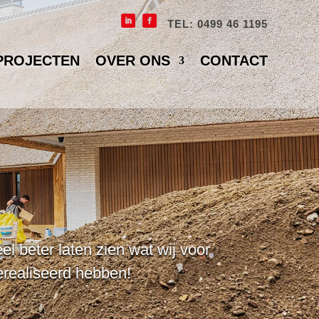
TEL: 0499 46 1195
PROJECTEN
OVER ONS
CONTACT
el beter laten zien wat wij voor
erealiseerd hebben!